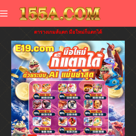
ตารางเกมส์แตก มือใหม่ก็แตกได้