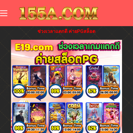
ช่วงเวลาแตกดี ค่ายPGสล็อต