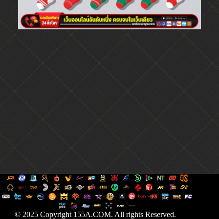
© 2025 Copyright 155A.COM. All rights Reserved.