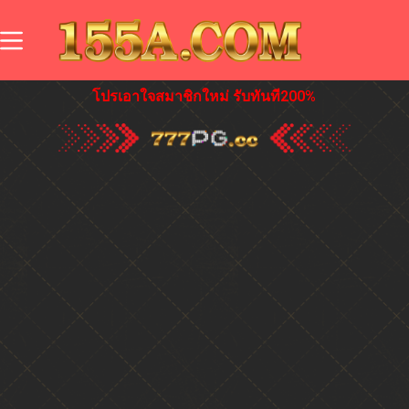
โปรเอาใจสมาชิกใหม่ รับทันที200%