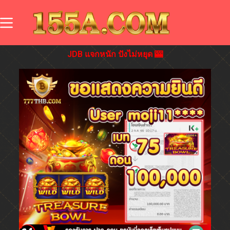
JDB แจกหนัก ปังไม่หยุด 🎰