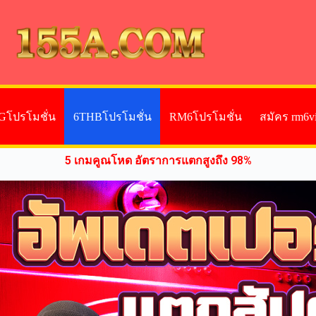
Gโปรโมชั่น
6THBโปรโมชั่น
RM6โปรโมชั่น
สมัคร rm6v
5 เกมคูณโหด อัตราการแตกสูงถึง 98%