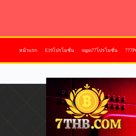
หน้าแรก
E19โปรโมชั่น
mgm77โปรโมชั่น
777P