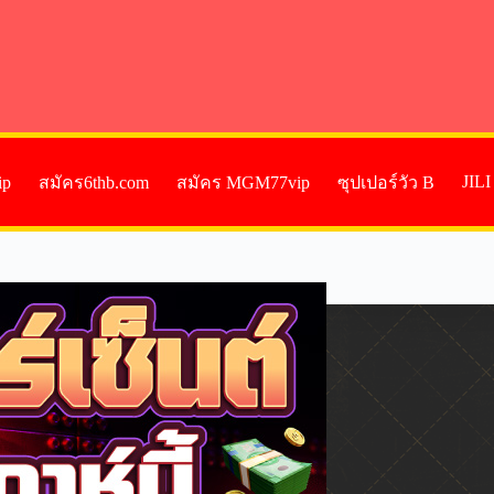
JIL
ip
สมัคร6thb.com
สมัคร MGM77vip
ซุปเปอร์วัว B