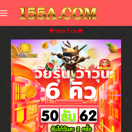
😳วัยรุ่น ว้าวุ่น😳