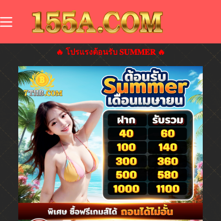
🔥 โปรแรงต้อนรับ 𝐒𝐔𝐌𝐌𝐄𝐑 🔥