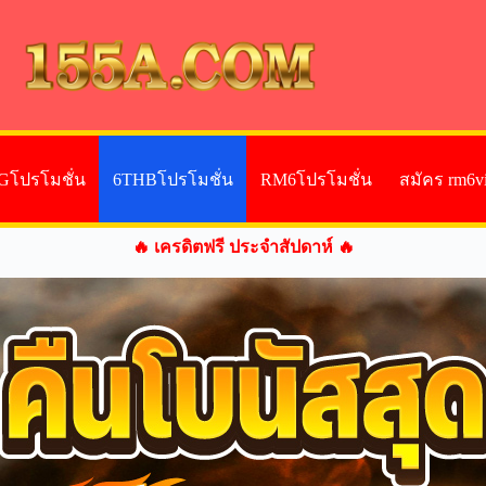
Gโปรโมชั่น
6THBโปรโมชั่น
RM6โปรโมชั่น
สมัคร rm6v
🔥 เครดิตฟรี ประจำสัปดาห์ 🔥