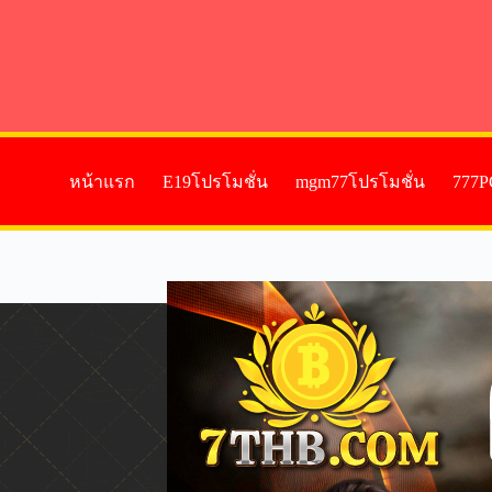
หน้าแรก
E19โปรโมชั่น
mgm77โปรโมชั่น
777P