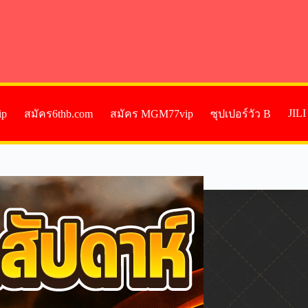
JIL
ip
สมัคร6thb.com
สมัคร MGM77vip
ซุปเปอร์วัว B