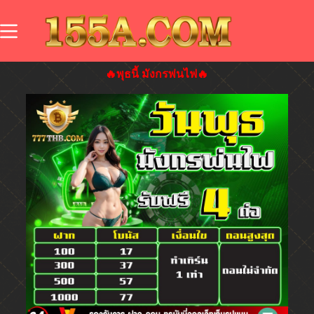
🔥พุธนี้ มังกรพ่นไฟ🔥