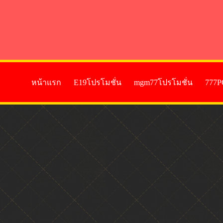
หน้าแรก
E19โปรโมชั่น
mgm77โปรโมชั่น
777P