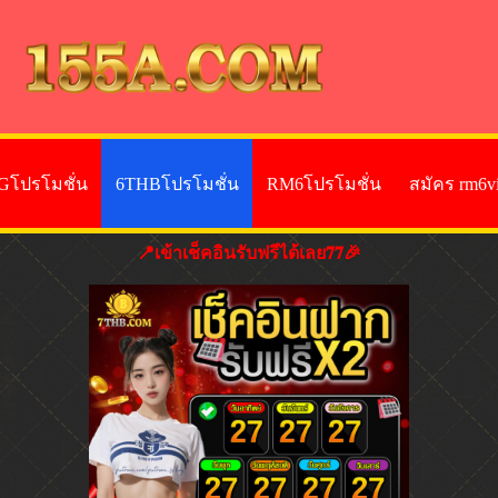
Gโปรโมชั่น
6THBโปรโมชั่น
RM6โปรโมชั่น
สมัคร rm6v
📍เข้าเช็คอินรับฟรีได้เลย𝟕𝟕🎉