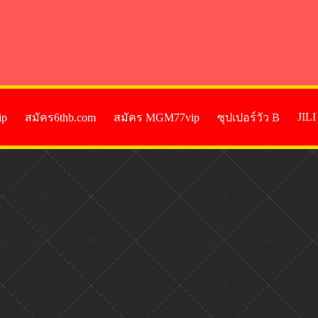
JIL
ip
สมัคร6thb.com
สมัคร MGM77vip
ซุปเปอร์วัว B