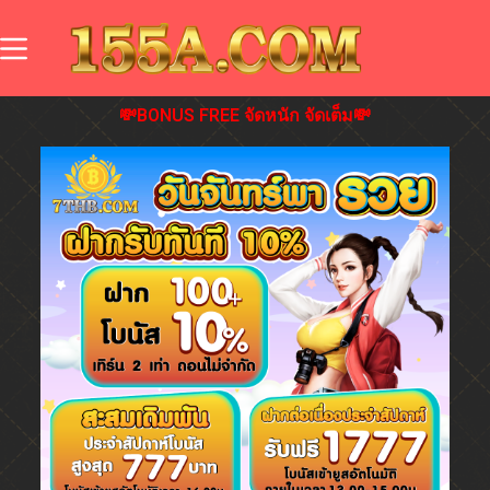
💸BONUS FREE จัดหนัก จัดเต็ม💸