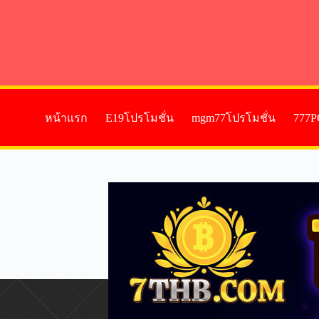
หน้าแรก
E19โปรโมชั่น
mgm77โปรโมชั่น
777P