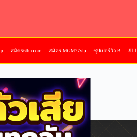
JIL
ip
สมัคร6thb.com
สมัคร MGM77vip
ซุปเปอร์วัว B