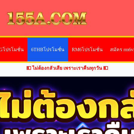
Gโปรโมชั่น
6THBโปรโมชั่น
RM6โปรโมชั่น
สมัคร rm6v
💵 ไม่ต้องกลัวเสีย เพราะเราคืนทุกวัน 💵