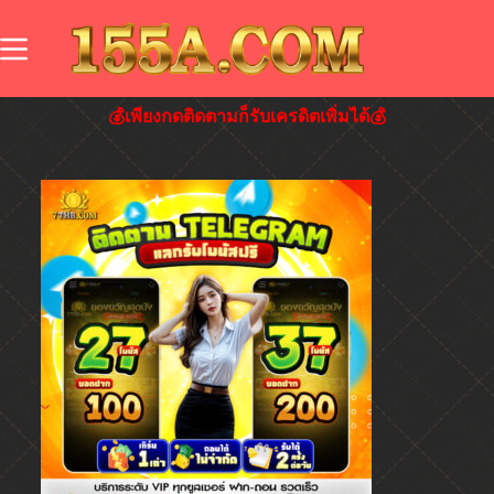
💰เพียงกดติดตามก็รับเครดิตเพิ่มได้💰