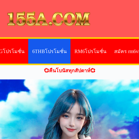
Gโปรโมชั่น
6THBโปรโมชั่น
RM6โปรโมชั่น
สมัคร rm6v
💞คืนโบนัสทุกสัปดาห์💞