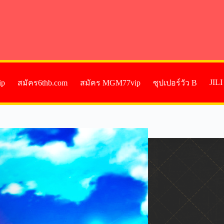
JIL
ip
สมัคร6thb.com
สมัคร MGM77vip
ซุปเปอร์วัว B