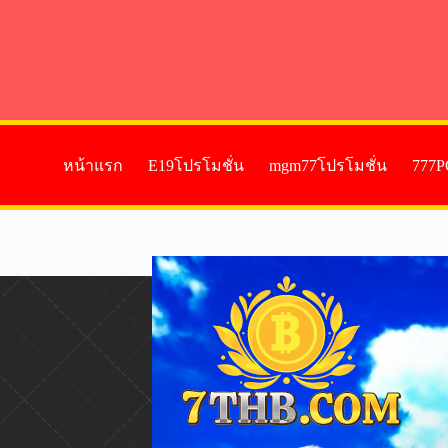
หน้าแรก
E19โปรโมชั่น
mgm77โปรโมชั่น
777P