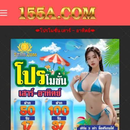
💋โปรโมชั่น เสาร์ – อาทิตย์💋