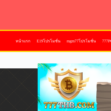
หน้าแรก
E19โปรโมชั่น
mgm77โปรโมชั่น
777P