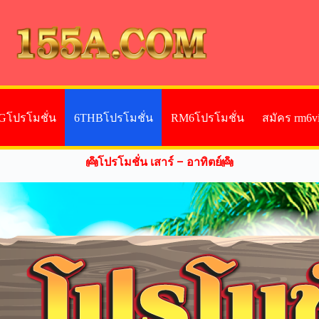
Gโปรโมชั่น
6THBโปรโมชั่น
RM6โปรโมชั่น
สมัคร rm6v
👼โปรโมชั่น เสาร์ – อาทิตย์👼