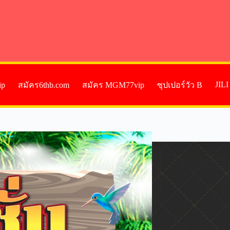
JIL
ip
สมัคร6thb.com
สมัคร MGM77vip
ซุปเปอร์วัว B