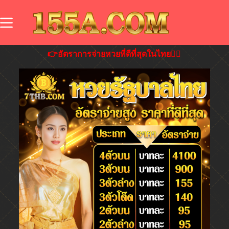
👉อัตราการจ่ายหวยที่ดีที่สุดในไทย👍🏻