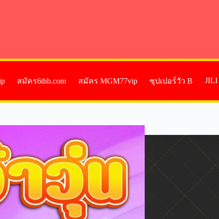
JIL
ip
สมัคร6thb.com
สมัคร MGM77vip
ซุปเปอร์วัว B