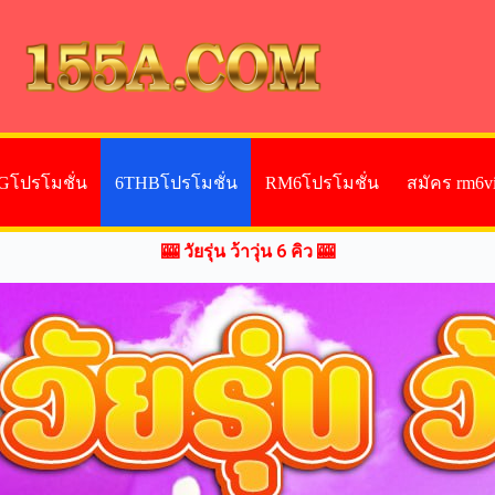
Gโปรโมชั่น
6THBโปรโมชั่น
RM6โปรโมชั่น
สมัคร rm6v
🎰 วัยรุ่น ว้าวุ่น 6 คิว 🎰