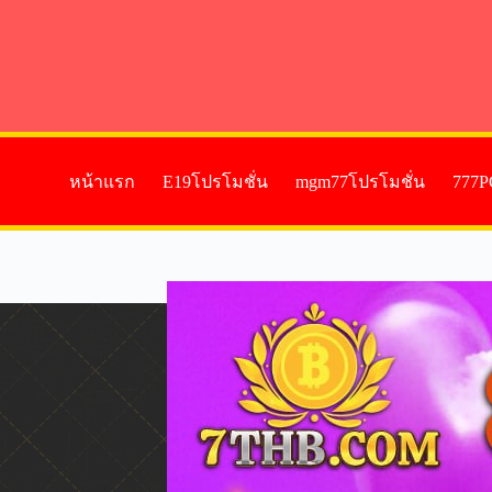
หน้าแรก
E19โปรโมชั่น
mgm77โปรโมชั่น
777P