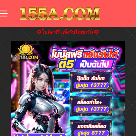
🌻โบนัสฟรี แจ้งรับได้ทุกวัน 🌻