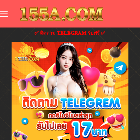
✅ ติดตาม 𝐓𝐄𝐋𝐄𝐆𝐑𝐀𝐌 รับฟรี ✅