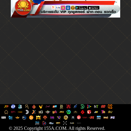
© 2025 Copyright 155A.COM. All rights Reserved.