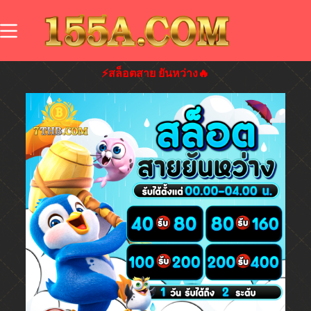
⚡️สล็อตสาย ยันหว่าง🔥