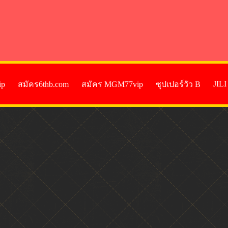
JIL
ip
สมัคร6thb.com
สมัคร MGM77vip
ซุปเปอร์วัว B