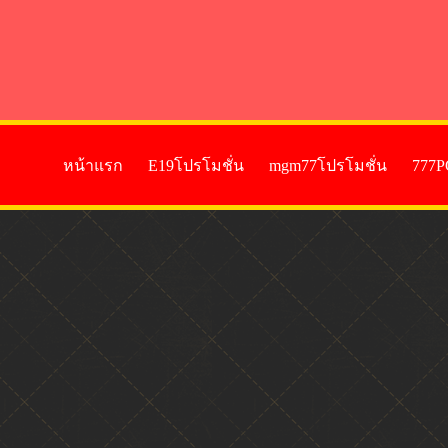
หน้าแรก
E19โปรโมชั่น
mgm77โปรโมชั่น
777P