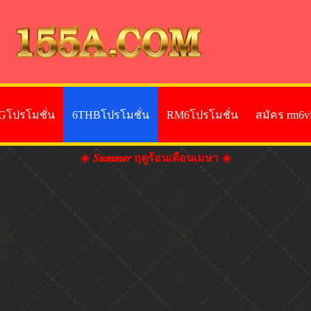
Gโปรโมชั่น
6THBโปรโมชั่น
RM6โปรโมชั่น
สมัคร rm6v
☀️ 𝑺𝒖𝒎𝒎𝒆𝒓 ฤดูร้อนเดือนเมษา ☀️