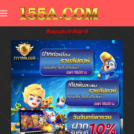
คืนทุนประจำสัปดาห์